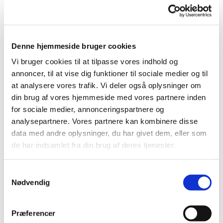
vil den altid fremstå som et kompromis
mellem århundredgamle traditioner og
samtidens smag og design.
Hvis man ikke sørger for det, bliver
Denne hjemmeside bruger cookies
kirken enten et museum eller fortænkt
moderne. Det kan heller ikke nytte at
Vi bruger cookies til at tilpasse vores indhold og
man vælger farver, der i sig selv er
annoncer, til at vise dig funktioner til sociale medier og til
flotte eller smukke, hvis de mere ville
at analysere vores trafik. Vi deler også oplysninger om
din brug af vores hjemmeside med vores partnere inden
gøre sig i en domkirke, og omvendt
for sociale medier, annonceringspartnere og
behøver man ikke at gå i den modsatte
analysepartnere. Vores partnere kan kombinere disse
grøft og lefle for den halvmørke
data med andre oplysninger, du har givet dem, eller som
almuetendens, der var almindelig i
de har indsamlet fra din brug af deres tjenester.
landsbykirker for en tredive-fyrre år
siden.
Samtykkevalg
Nødvendig
Når man skal ændre på indretning og
sætte nye farver i en kirke er det
derfor vigtigt at afveje alting nøje, så
Præferencer