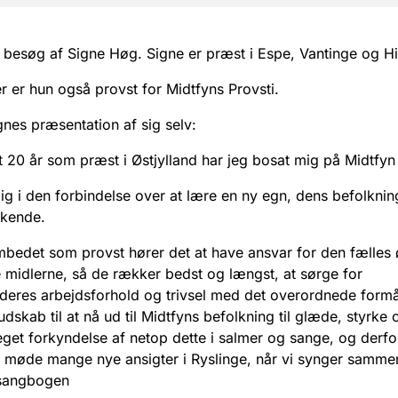
i besøg af Signe Høg. Signe er præst i Espe, Vantinge og Hil
 er hun også provst for Midtfyns Provsti.
gnes præsentation af sig selv:
t 20 år som præst i Østjylland har jeg bosat mig på Midtfyn
g i den forbindelse over at lære en ny egn, dens befolknin
 kende.
mbedet som provst hører det at have ansvar for den fælles
e midlerne, så de rækker bedst og længst, at sørge for
eres arbejdsforhold og trivsel med det overordnede formål
dskab til at nå ud til Midtfyns befolkning til glæde, styrke o
get forkyndelse af netop dette i salmer og sange, og derfor
at møde mange nye ansigter i Ryslinge, når vi synger samme
sangbogen