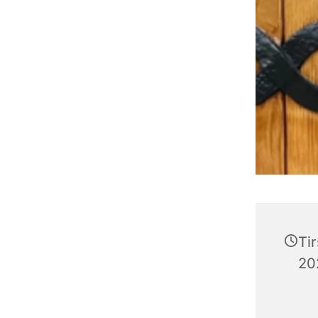
Ti
202