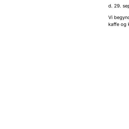
d. 29. se
Vi begynd
kaffe og 