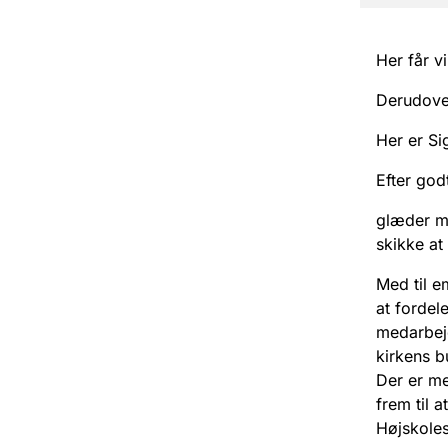
Her får v
Derudover
Her er Si
Efter god
glæder mi
skikke at
Med til e
at fordel
medarbejd
kirkens bu
Der er me
frem til 
Højskole