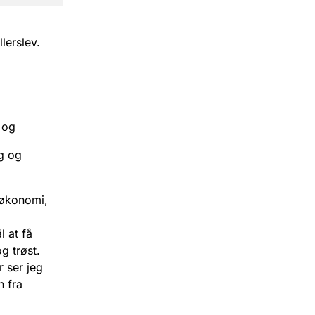
lerslev.
 og
g og
 økonomi,
 at få
g trøst.
 ser jeg
n fra