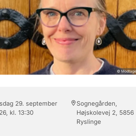
© Modtaget
rsdag 29. september
Sognegården,
6, kl. 13:30
Højskolevej 2, 5856
Ryslinge