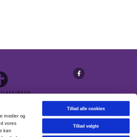
Tillad alle cookies
ale medier og
ed vores
Tillad valgte
re kan