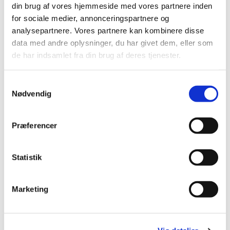
din brug af vores hjemmeside med vores partnere inden
Du vil måske også kunne lide...
for sociale medier, annonceringspartnere og
analysepartnere. Vores partnere kan kombinere disse
data med andre oplysninger, du har givet dem, eller som
de har indsamlet fra din brug af deres tjenester.
Samtykkevalg
Nødvendig
Præferencer
Statistik
Marketing