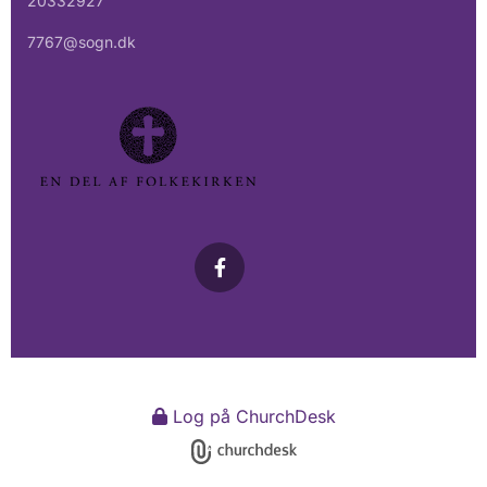
20332927
7767@sogn.dk
Log på ChurchDesk