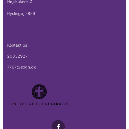
Højskolevej 2
Ryslinge, 5856
Kontakt os
20332927
7767@sogn.dk