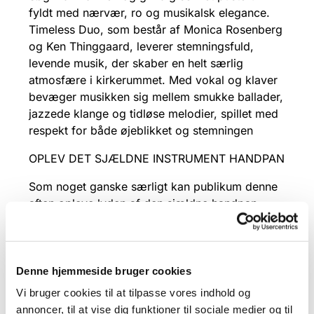
fyldt med nærvær, ro og musikalsk elegance.
Timeless Duo, som består af Monica Rosenberg
og Ken Thinggaard, leverer stemningsfuld,
levende musik, der skaber en helt særlig
atmosfære i kirkerummet. Med vokal og klaver
bevæger musikken sig mellem smukke ballader,
jazzede klange og tidløse melodier, spillet med
respekt for både øjeblikket og stemningen
OPLEV DET SJÆLDNE INSTRUMENT HANDPAN
Som noget ganske særligt kan publikum denne
aften opleve lyden af den sjældne handpan.
Instrumentets svævende og magiske toner
smelter smukt sammen med Monicas og Kens
vokal og klaver, hvilket skaber en lydoplevelse
ud over det sædvanlige. Som lytter kan du
Denne hjemmeside bruger cookies
forvente en musikalsk oplevelse i særklasse.
Vi bruger cookies til at tilpasse vores indhold og
annoncer, til at vise dig funktioner til sociale medier og til