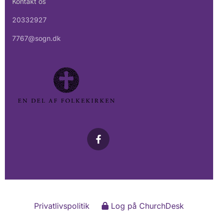
Kontakt os
20332927
7767@sogn.dk
Privatlivspolitik
Log på ChurchDesk