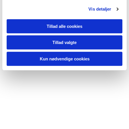
Du vil måske også kunne
Vis detaljer
lide...
Tillad alle cookies
Tillad valgte
Kun nødvendige cookies