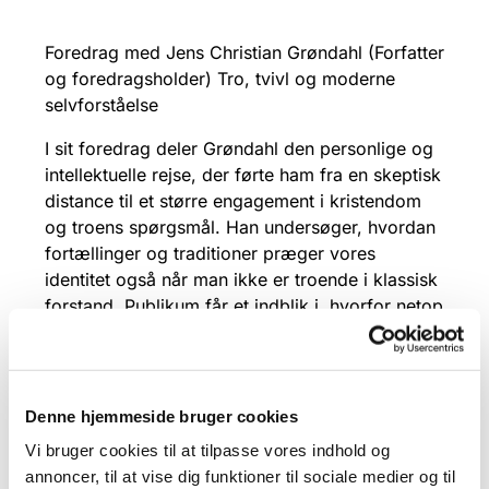
Foredrag med Jens Christian Grøndahl (Forfatter
og foredragsholder) Tro, tvivl og moderne
selvforståelse
I sit foredrag deler Grøndahl den personlige og
intellektuelle rejse, der førte ham fra en skeptisk
distance til et større engagement i kristendom
og troens spørgsmål. Han undersøger, hvordan
fortællinger og traditioner præger vores
identitet også når man ikke er troende i klassisk
forstand. Publikum får et indblik i, hvorfor netop
troens sprog og symboler fortsat spiller en rolle
i en verden
præget af rationalitet, tempo, teknologi og
Denne hjemmeside bruger cookies
konstant forandring. For Grøndahl er troen også
Vi bruger cookies til at tilpasse vores indhold og
et kulturelt og eksistentielt anker, som åbner for
annoncer, til at vise dig funktioner til sociale medier og til
samtaler om pligt, frihed, håb og ansvar.