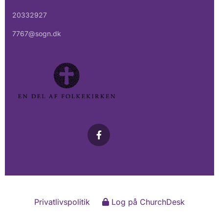
20332927
7767@sogn.dk
Privatlivspolitik
Log på ChurchDesk