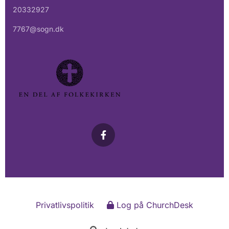
20332927
7767@sogn.dk
Privatlivspolitik
Log på ChurchDesk