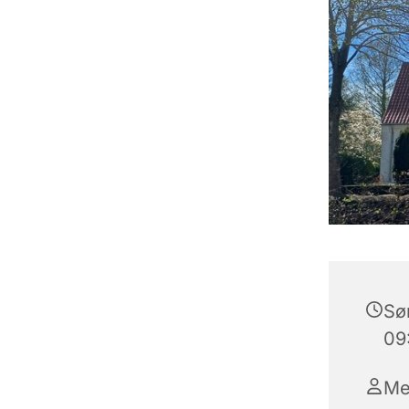
Søn
09
Me