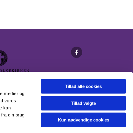
Tillad alle cookies
ale medier og
ed vores
Tillad valgte
re kan
fra din brug
Kun nødvendige cookies