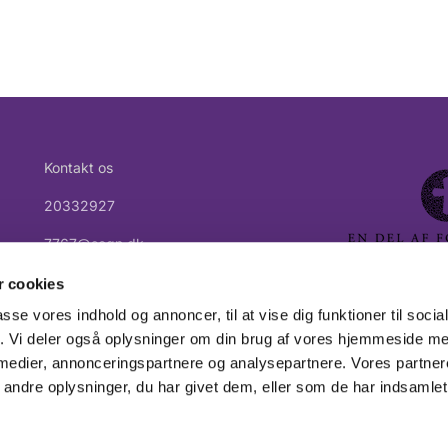
Kontakt os
20332927
7767@sogn.dk
 cookies
passe vores indhold og annoncer, til at vise dig funktioner til soci
fik. Vi deler også oplysninger om din brug af vores hjemmeside m
 medier, annonceringspartnere og analysepartnere. Vores partne
Privatlivspolitik
Log på ChurchDesk
ndre oplysninger, du har givet dem, eller som de har indsamlet 