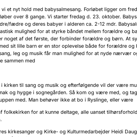
r vi et nyt hold med babysalmesang. Forløbet ligger om fred
løber over 8 gange. Vi starter fredag d. 23. oktober. Bab
dre/fædre og deres babyer i alderen ca. 2-12 mdr. Babys
tastisk mulighed for at styrke båndet mellem forældre og b
r noget af det første, der forbinder forældre og børn. At s
d sit lille barn er en stor oplevelse både for forældre og 
sang, leg og musik får man mulighed for at nyde nærvær o
se sammen med
i kirken til sang og musik og efterfølgende vil der være mu
snak og hygge i sognegården. Så kom og være med, og tag
uppen med. Man behøver ikke at bo i Ryslinge, eller være
 folkekirken for at kunne deltage, alle uanset tilhørsforhold
.
res kirkesanger og Kirke- og Kulturmedarbejder Heidi Dau