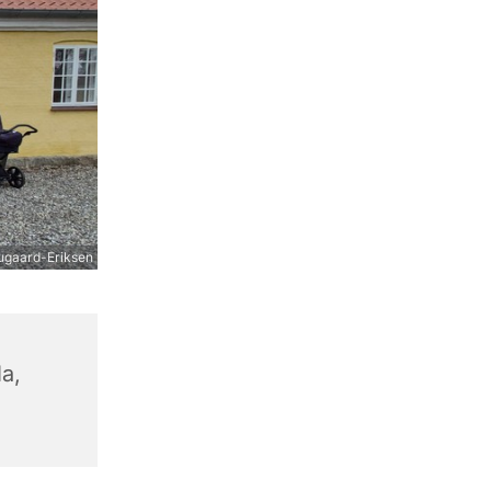
augaard-Eriksen
1a,