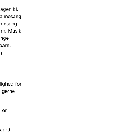
agen kl.
ysalmesang
almesang
arn. Musik
ynge
barn.
g
lighed for
 gerne
 er
gaard-