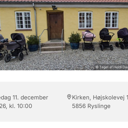
© Taget af Heidi D
edag 11. december
Kirken, Højskolevej 
6, kl. 10:00
5856 Ryslinge