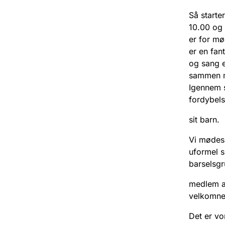
Så starte
10.00 og 
er for mø
er en fan
og sang e
sammen me
Igennem 
fordybel
sit barn.
Vi mødes 
uformel 
barselsgr
medlem af
velkomne
Det er vo